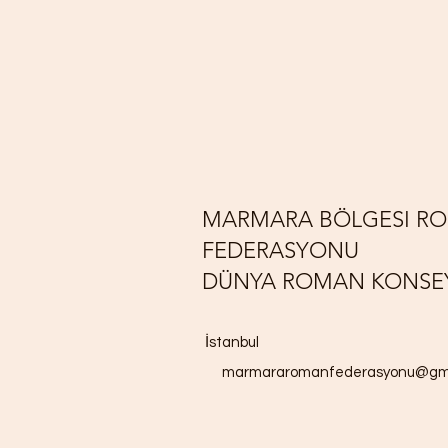
MARMARA BÖLGESI RO
FEDERASYONU
DÜNYA ROMAN KONSEYI
İstanbul
marmararomanfederasyonu@gma