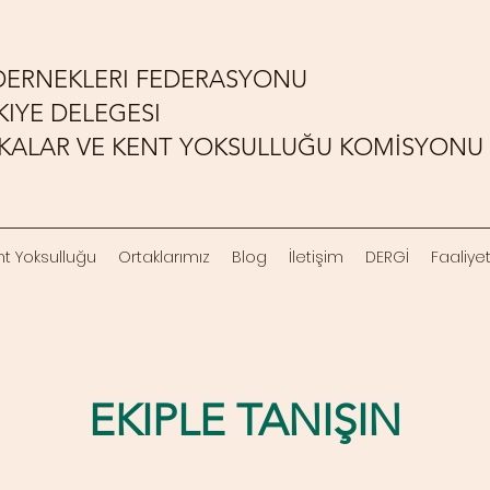
ERNEKLERI FEDERASYONU
IYE DELEGESI
TİKALAR VE KENT YOKSULLUĞU KOMİSYONU
nt Yoksulluğu
Ortaklarımız
Blog
İletişim
DERGİ
Faaliye
EKIPLE TANIŞIN