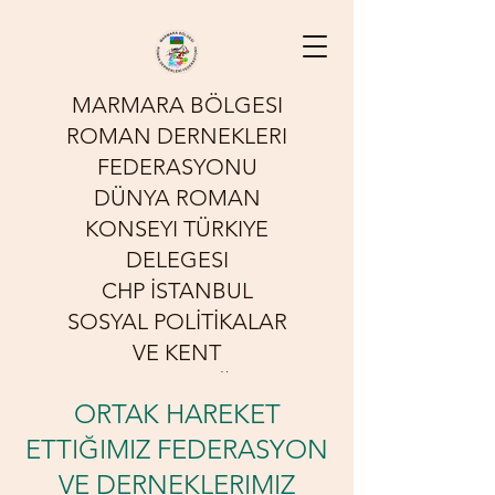
MARMARA BÖLGESI
ROMAN DERNEKLERI
FEDERASYONU
DÜNYA ROMAN
KONSEYI TÜRKIYE
DELEGESI
CHP İSTANBUL
SOSYAL POLİTİKALAR
VE KENT
YOKSULLUĞU
ORTAK HAREKET
KOMİSYONU
ETTIĞIMIZ FEDERASYON
Sessizliğin Sesi Olmak İçin
VE DERNEKLERIMIZ
Çalışıyoruz