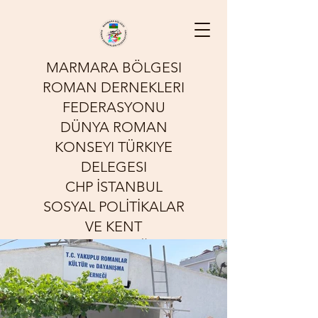
MARMARA BÖLGESI
ROMAN DERNEKLERI
FEDERASYONU
DÜNYA ROMAN
KONSEYI TÜRKIYE
DELEGESI
CHP İSTANBUL
SOSYAL POLİTİKALAR
VE KENT
YOKSULLUĞU
KOMİSYONU
Sessizliğin Sesi Olmak İçin
Çalışıyoruz