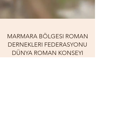
MARMARA BÖLGESI ROMAN
DERNEKLERI FEDERASYONU
DÜNYA ROMAN KONSEYI
TÜRKIYE DELEGESI
Abonelik Formu
Gönder
marmararomanfederasyonu@gmail.com