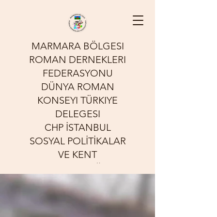
MARMARA BÖLGESI
ROMAN DERNEKLERI
FEDERASYONU
DÜNYA ROMAN
KONSEYI TÜRKIYE
DELEGESI
CHP İSTANBUL
SOSYAL POLİTİKALAR
VE KENT
YOKSULLUĞU
KOMİSYONU
Sessizliğin Sesi Olmak İçin
Çalışıyoruz