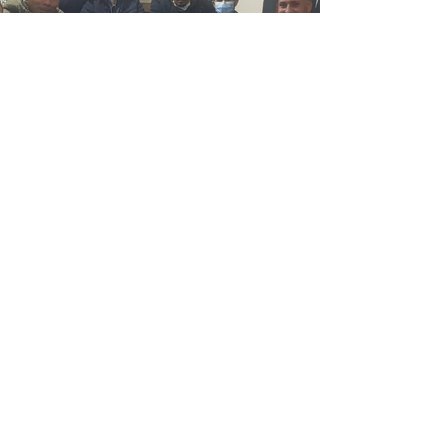
MARMARA BÖLGESI ROMAN
DERNEKLERI FEDERASYONU
DÜNYA ROMAN KONSEYI
TÜRKIYE DELEGESI
Abonelik Formu