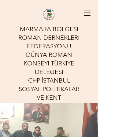
MARMARA BÖLGESI
ROMAN DERNEKLERI
FEDERASYONU
DÜNYA ROMAN
KONSEYI TÜRKIYE
DELEGESI
CHP İSTANBUL
SOSYAL POLİTİKALAR
VE KENT
YOKSULLUĞU
KOMİSYONU
Sessizliğin Sesi Olmak İçin
Çalışıyoruz