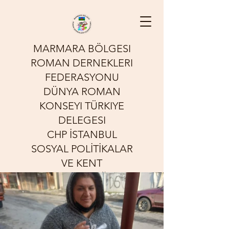
MARMARA BÖLGESI
ROMAN DERNEKLERI
FEDERASYONU
DÜNYA ROMAN
KONSEYI TÜRKIYE
DELEGESI
CHP İSTANBUL
SOSYAL POLİTİKALAR
VE KENT
YOKSULLUĞU
KOMİSYONU
Sessizliğin Sesi Olmak İçin
Çalışıyoruz