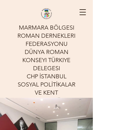
MARMARA BÖLGESI
ROMAN DERNEKLERI
FEDERASYONU
DÜNYA ROMAN
KONSEYI TÜRKIYE
DELEGESI
CHP İSTANBUL
SOSYAL POLİTİKALAR
VE KENT
YOKSULLUĞU
KOMİSYONU
Sessizliğin Sesi Olmak İçin
Çalışıyoruz