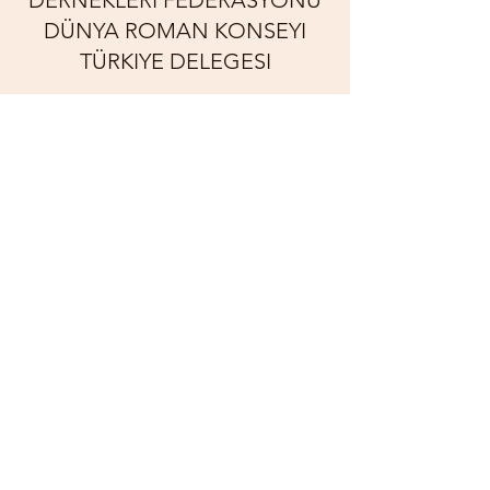
DERNEKLERI FEDERASYONU
DÜNYA ROMAN KONSEYI
TÜRKIYE DELEGESI
Abonelik Formu
Gönder
marmararomanfederasyonu@gmail.com
İstanbul
©2021 - Marmara Bölgesi Roman Dernekleri
Federasyonu tarafından kurulmuştur.