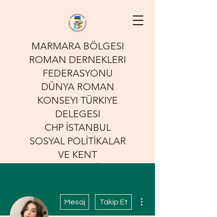
MARMARA BÖLGESI
ROMAN DERNEKLERI
FEDERASYONU
DÜNYA ROMAN
KONSEYI TÜRKIYE
DELEGESI
CHP İSTANBUL
SOSYAL POLİTİKALAR
VE KENT
YOKSULLUĞU
KOMİSYONU
Diğer Eylemler
Sessizliğin Sesi Olmak İçin
Mesaj
Takip Et
Çalışıyoruz